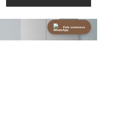
Fale connosco
Cuidados e Manutenção
As caldeiras técnicas exigem revisões
regulares para garantir o seu
desempenho ideal e segurança.
Recomenda-se:
Limpar os queimadores, câmaras e
condutas periodicamente;
Verificar pressões e válvulas de