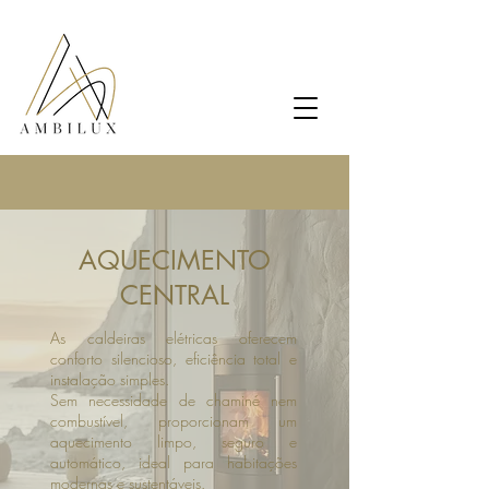
AQUECIMENTO
CENTRAL
As caldeiras elétricas oferecem
conforto silencioso, eficiência total e
instalação simples.
Sem necessidade de chaminé nem
combustível, proporcionam um
aquecimento limpo, seguro e
automático, ideal para habitações
modernas e sustentáveis.