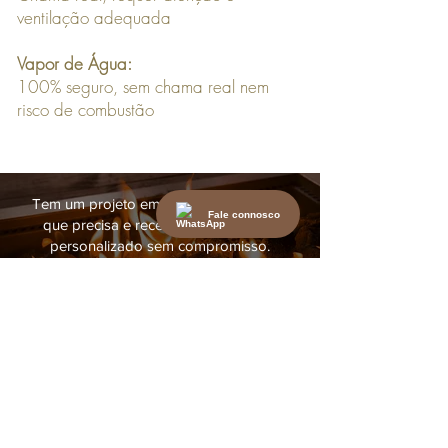
ventilação adequada
Vapor de Água:
100% seguro, sem chama real nem
risco de combustão
Tem um projeto em mente? Diga-nos o
Fale connosco
que precisa e receba um orçamento
personalizado sem compromisso.
Pedido de orçamento gratuito
Como Escolher?