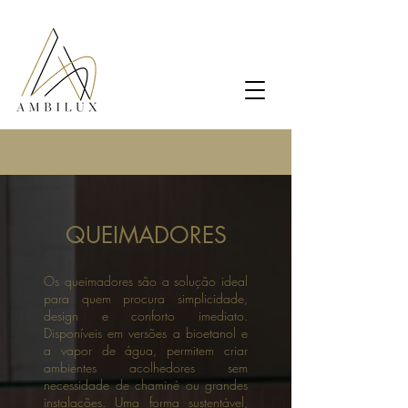
QUEIMADORES
Os queimadores são a solução ideal
para quem procura simplicidade,
design e conforto imediato.
Disponíveis em versões a bioetanol e
a vapor de água, permitem criar
ambientes acolhedores sem
necessidade de chaminé ou grandes
instalações. Uma forma sustentável,